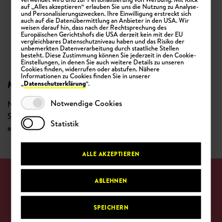
auf „Alles akzeptieren“ erlauben Sie uns die Nutzung zu Analyse-
und Personalisierungszwecken. Ihre Einwilligung erstreckt sich
auch auf die Datenübermittlung an Anbieter in den USA. Wir
weisen darauf hin, dass nach der Rechtsprechung des
Europäischen Gerichtshofs die USA derzeit kein mit der EU
vergleichbares Datenschutzniveau haben und das Risiko der
unbemerkten Datenverarbeitung durch staatliche Stellen
besteht. Diese Zustimmung können Sie jederzeit in den Cookie-
Einstellungen, in denen Sie auch weitere Details zu unseren
Cookies finden, widerrufen oder abstufen. Nähere
Informationen zu Cookies finden Sie in unserer
MARKENARCHITEKTUR
Datenschutzerklärung
„
“.
Notwendige Cookies
Neben der Hauptmarke kv.digital, entwickelten wir die
Submarken kv.connect und kv-digital hub, die wiederum in
Statistik
eine gemeinsame Markenarchitektur integriert wurden.
ALLE AKZEPTIEREN
ABLEHNEN
SPEICHERN