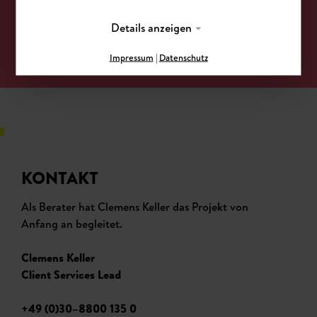
Details anzeigen
Impressum
|
Datenschutz
KONTAKT
Als Berater hat Clemens Keller das Projekt von
Anfang an begleitet.
Clemens Keller
Client Services Lead
+49 (0)30–8800 135 0