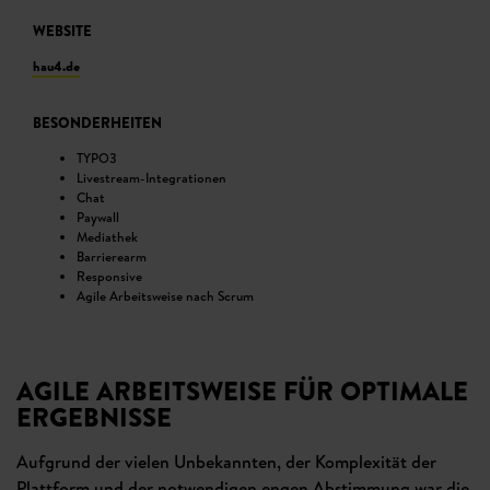
WEBSITE
hau4.de
BESONDERHEITEN
TYPO3
Livestream-Integrationen
Chat
Paywall
Mediathek
Barrierearm
Responsive
Agile Arbeitsweise nach Scrum
AGILE ARBEITSWEISE FÜR OPTIMALE
ERGEBNISSE
Aufgrund der vielen Unbekannten, der Komplexität der
Plattform und der notwendigen engen Abstimmung war die