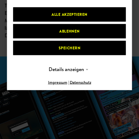
Ticketing-System von Reservix gekoppelt ist. Für Live-
Events gibt es einen eigenen Chat, der von
ALLE AKZEPTIEREN
Mitarbeiter:innen des HAU moderiert wird. Die HAUthek
lädt mit eigener Such- und Filterfunktion zum
ABLEHNEN
Durchstöbern vergangener Events ein.
SPEICHERN
Details anzeigen
Impressum
|
Datenschutz