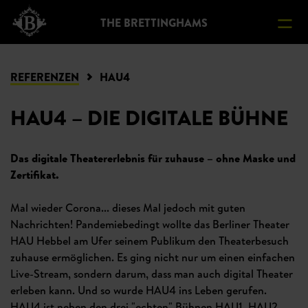
ERE
THE BRETTINGHAMS
AKT
REFERENZEN
HAU4
HAU4 – DIE DIGITALE BÜHNE
Das digitale Theatererlebnis für zuhause – ohne Maske und
Zertifikat.
Mal wieder Corona... dieses Mal jedoch mit guten
Nachrichten! Pandemiebedingt wollte das Berliner Theater
HAU Hebbel am Ufer seinem Publikum den Theaterbesuch
zuhause ermöglichen. Es ging nicht nur um einen einfachen
Live-Stream, sondern darum, dass man auch digital Theater
erleben kann. Und so wurde HAU4 ins Leben gerufen.
HAU4 ist neben den drei "echten" Bühnen HAU1, HAU2