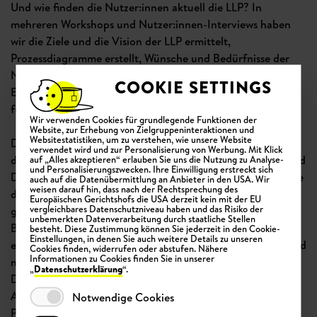
Und wie finden die Nutzer:innen aktuell die LLP? In
mehreren Workshops und Nutzer:innen-Interviews haben
wir die Ziele und die Vision der LLP ermittelt,
Prozessdiagramme erstellt, Wünsche und Bedürfnisse der
Nutzer:innen gesammelt und daraus ein erstes Backlog mit
COOKIE SETTINGS
Epics und User Stories erstellt. Dieses Backlog war die Basis
für die weitere Optimierung der LLP.
Wir verwenden Cookies für grundlegende Funktionen der
Website, zur Erhebung von Zielgruppeninteraktionen und
Websitestatistiken, um zu verstehen, wie unsere Website
Der zweite Schritt umfasste alle Optimierungsmaßnahmen
verwendet wird und zur Personalisierung von Werbung. Mit Klick
der LLP. Hier haben wir uns voll und ganz auf User Centered
auf „Alles akzeptieren“ erlauben Sie uns die Nutzung zu Analyse-
und Personalisierungszwecken. Ihre Einwilligung erstreckt sich
Design konzentriert. Nach und nach haben wir die Bereiche
auch auf die Datenübermittlung an Anbieter in den USA. Wir
weisen darauf hin, dass nach der Rechtsprechung des
der LLP neu gestaltet, ihr eine moderne Nutzeroberfläche
Europäischen Gerichtshofs die USA derzeit kein mit der EU
vergleichbares Datenschutzniveau haben und das Risiko der
gegeben, dabei eine vollkommen neue und verbesserte
unbemerkten Datenverarbeitung durch staatliche Stellen
Benutzerführung konzipiert, sowohl Klickdummies als auch
besteht. Diese Zustimmung können Sie jederzeit in den Cookie-
Einstellungen, in denen Sie auch weitere Details zu unseren
erste Teststände in User Interviews getestet und so nach und
Cookies finden, widerrufen oder abstufen. Nähere
Informationen zu Cookies finden Sie in unserer
nach die LLP ganzheitlich für die Nutzer:innen optimiert.
Datenschutzerklärung
„
“.
Die technische Umsetzung erfolgt auf Seiten der Charité.
Alles mit dem Ziel einer modernen und intuitiv nutzbaren
Notwendige Cookies
Plattform.